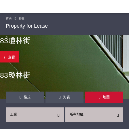
首頁
物業
Property for Lease
83瓊林街
查看
83瓊林街
格式
列表
地圖
工業
所有地區