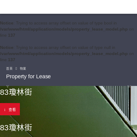
Notice
: Trying to access array offset on value of type bool in
/var/www/html/application/models/property_lease_model.php
on
line
137
Notice
: Trying to access array offset on value of type null in
/var/www/html/application/models/property_lease_model.php
on
line
137
首頁
物業
Property for Lease
83瓊林街
查看
83瓊林街