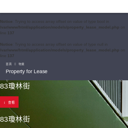
Notice
: Trying to access array offset on value of type bool in
/var/www/html/application/models/property_lease_model.php
on
line
137
Notice
: Trying to access array offset on value of type null in
/var/www/html/application/models/property_lease_model.php
on
line
137
首頁
物業
Property for Lease
83瓊林街
查看
83瓊林街