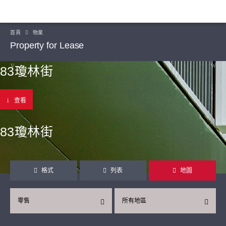
首頁
物業
Property for Lease
83瓊林街
查看
83瓊林街
格式
列表
地圖
零售
所有地區