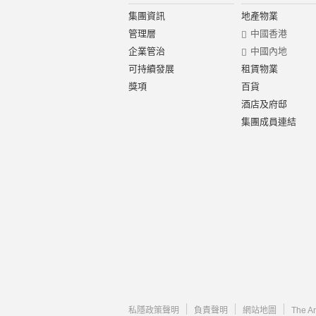
集團資訊
地產物業
管理層
中國香港
企業管治
中國內地
可持續發展
租賃物業
獎項
百貨
酒店及府邸
集團成員連結
私隱政策聲明
負責聲明
網站地圖
The A