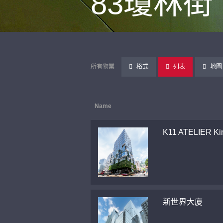
83瓊林街
所有物業
格式
列表
地圖
Name
K11 ATELIER Ki
新世界大廈