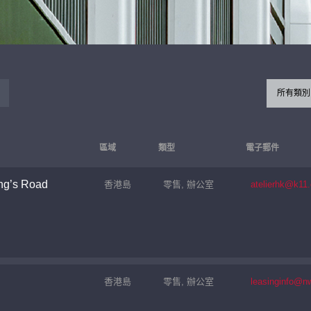
所有類別
區域
類型
電子郵件
ng’s Road
香港島
零售, 辦公室
atelierhk@k11
香港島
零售, 辦公室
leasinginfo@n