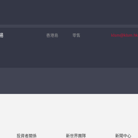
場
香港島
零售
klsm@klsm.hk
投資者關係
新世界團隊
新聞中心