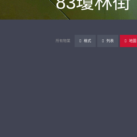
83瓊林街
所有物業
格式
列表
地圖