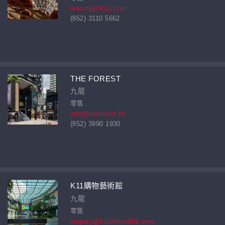
leasing@K11.com
(852) 3110 5662
THE FOREST
九龍
零售
info@theforest.hk
(852) 3990 1930
K11購物藝術館
九龍
零售
enquiry@k11artmallhk.com