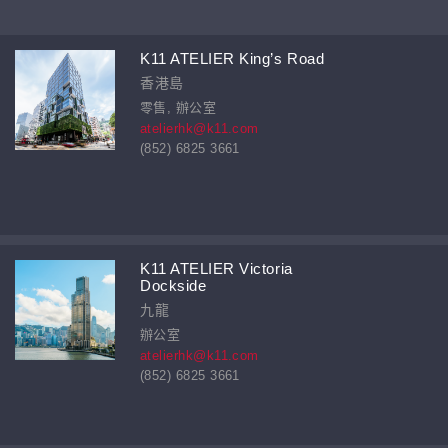
K11 ATELIER King’s Road
香港島
零售, 辦公室
atelierhk@k11.com
(852) 6825 3661
K11 ATELIER Victoria
Dockside
九龍
辦公室
atelierhk@k11.com
(852) 6825 3661