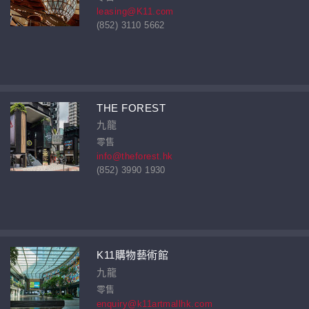
leasing@K11.com
(852) 3110 5662
THE FOREST
九龍
零售
info@theforest.hk
(852) 3990 1930
K11購物藝術館
九龍
零售
enquiry@k11artmallhk.com