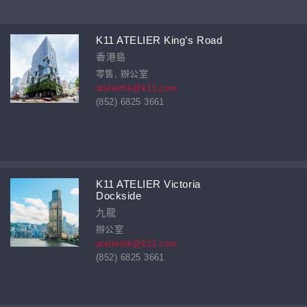
K11 ATELIER King’s Road
香港島
零售, 辦公室
atelierhk@k11.com
(852) 6825 3661
K11 ATELIER Victoria
Dockside
九龍
辦公室
atelierhk@k11.com
(852) 6825 3661