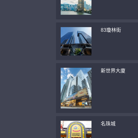
83瓊林街
新世界大廈
名珠城