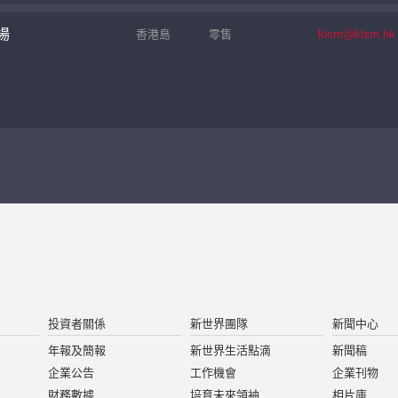
場
香港島
零售
klsm@klsm.hk
投資者關係
新世界團隊
新聞中心
年報及簡報
新世界生活點滴
新聞稿
企業公告
工作機會
企業刊物
財務數據
培育未來領袖
相片庫