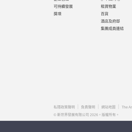
可持續發展
租賃物業
獎項
百貨
酒店及府邸
集團成員連結
私隱政策聲明
負責聲明
網站地圖
The A
© 新世界發展有限公司 2026。版權所有。