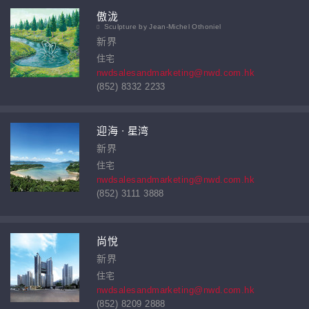
傲泷
Sculpture by Jean-Michel Othoniel
新界
住宅
nwdsalesandmarketing@nwd.com.hk
(852) 8332 2233
迎海 ∙ 星湾
新界
住宅
nwdsalesandmarketing@nwd.com.hk
(852) 3111 3888
尚悅
新界
住宅
nwdsalesandmarketing@nwd.com.hk
(852) 8209 2888