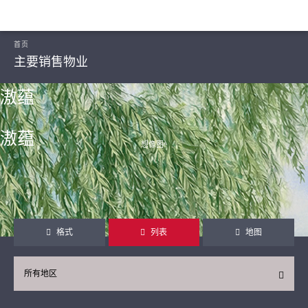
首页
主要销售物业
滶蕴
滶蕴
想像图ᴬ
继续
格式
列表
地图
所有地区