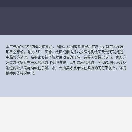
本广告/宣传资料内载列的相片、图像、绘图或素描显示纯属画家对有关发展
项目之想像。有关相片、图像、绘图或素描并非按照比例绘画及/或可能经过
电脑修饰处理。准买家如欲了解发展项目的详情，请参阅售楼说明书。卖方亦
建议准买家到有关发展地盘作实地考察，以对该发展地盘、其周边地区环境及
附近的公共设施有较佳了解。本广告由卖方发布或在卖方的同意下发布。详情
请参阅售楼说明书。