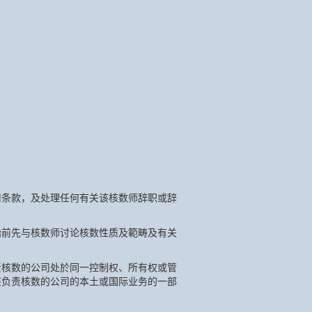
用条款，及处理任何有关该核数师辞职或辞
始前先与核数师讨论核数性质及範畴及有关
责核数的公司处於同一控制权、所有权或管
该负责核数的公司的本土或国际业务的一部