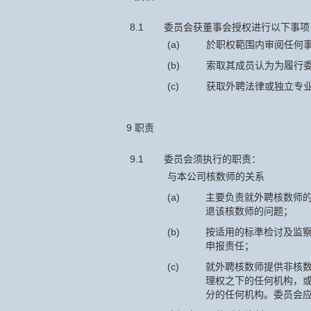
8.1
委员会获董事会授权进行以下事项
(a)
於职权範围内审阅任何
(b)
索取其成员认为为履行
(c)
获取外聘法律或独立专
9 职责
9.1
委员会须执行的职责：
与本公司核数师的关系
(a)
主要负责就外聘核数师
退该核数师的问题；
(b)
按适用的标準检讨及监
申报责任；
(c)
就外聘核数师提供非核
理权之下的任何机构，
分的任何机构。委员会