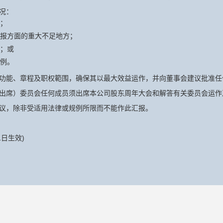
况：
；
报方面的重大不足地方；
；或
例。
功能、章程及职权範围，确保其以最大效益运作，并向董事会建议批准任
出席）委员会任何成员须出席本公司股东周年大会和解答有关委员会运作
议，除非受适用法律或规例所限而不能作此汇报。
1日生效)