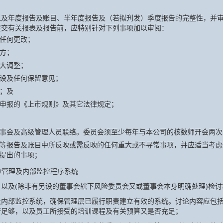
以及年度报告及账目、半年度报告及（若拟刋发）季度报告的完整性，并
提交有关报表及报告前，应特别针对下列事项加以审阅：
任何更改；
方；
大调整；
设及任何保留意见；
；及
申报的《上市规则》及其它法律规定；
事会及高级管理人员联络。委员会须至少每年与本公司的核数师开会两次
等报告及账目中所反映或需反映的任何重大或不寻常事项，并应适当考虑
提出的事项；
险管理及内部监控程序系统
以及(除非有另设的董事会辖下风险委员会又或董事会本身明确处理)检
及内部监控系统，确保管理层已履行职责建立有效的系统。讨论内容应包
否足够，以及员工所接受的培训课程及有关预算又是否充足；