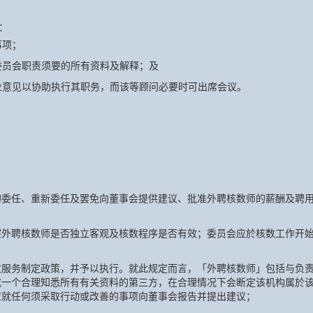
：
事项；
委员会职责须要的所有资料及解释；及
业意见以协助执行其职务，而该等顾问必要时可出席会议。
的委任、重新委任及罢免向董事会提供建议、批准外聘核数师的薪酬及聘
察外聘核数师是否独立客观及核数程序是否有效；委员会应於核数工作开
数服务制定政策，并予以执行。就此规定而言，「外聘核数师」包括与负
或一个合理知悉所有有关资料的第三方，在合理情况下会断定该机构属於
应就任何须采取行动或改善的事项向董事会报告并提出建议；