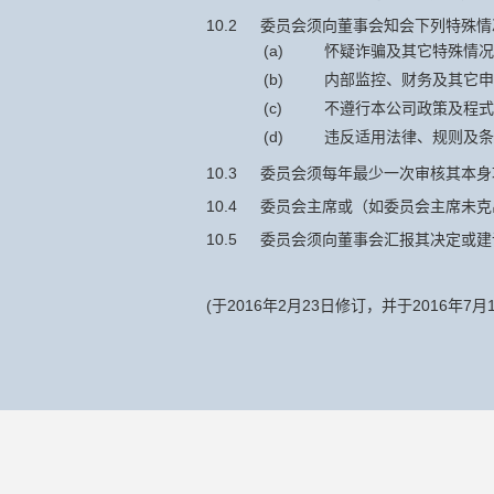
10.2
委员会须向董事会知会下列特殊情
(a)
怀疑诈骗及其它特殊情况
(b)
内部监控、财务及其它申
(c)
不遵行本公司政策及程式
(d)
违反适用法律、规则及条
10.3
委员会须每年最少一次审核其本身
10.4
委员会主席或（如委员会主席未克
10.5
委员会须向董事会汇报其决定或建
(于2016年2月23日修订，并于2016年7月