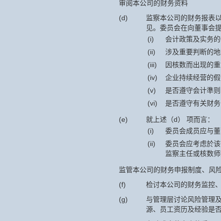
审阅本公司的财务资料
(d)
监察本公司的财务报表
见。委员会在向董事会
(i)
会计政策及实务的
(ii)
涉及重要判断的地
(iii)
因核数而出现的重
(iv)
企业持续经营的假
(v)
是否遵守会计準则
(vi)
是否遵守有关财务
(e)
就上述（d） 项而言：
(i)
委员会成员应与董
(ii)
委员会应考虑於该
监察主任或核数师
监管本公司的财务申报制度、风
(f)
检讨本公司的财务监控、
(g)
与管理层讨论风险管理
源、员工资历及经验是