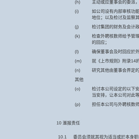
(h)
主动或应董事会的委派
(i)
如公司设有内部审核功
地位；以及检讨及监察
(j)
检讨集团的财务及会计
(k)
检查外聘核数师给予管
的回应；
(l)
确保董事会及时回应於
(m)
就《上市规则》附录14
(n)
研究其他由董事会界定
其他
(o)
检讨本公司设定的以下
当安排，让本公司对此
(p)
担任本公司与外聘核数
10 滙报责任
10.1
委员会须就其视为适当或於本身职