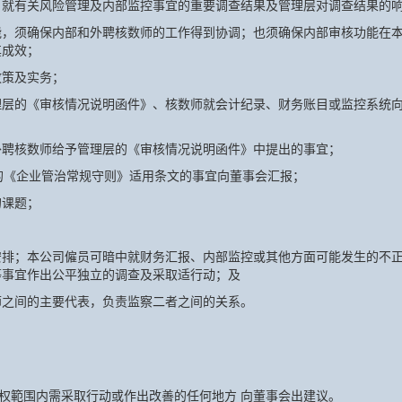
，就有关风险管理及内部监控事宜的重要调查结果及管理层对调查结果的
能，须确保内部和外聘核数师的工作得到协调；也须确保内部审核功能在
其成效；
政策及实务；
理层的《审核情况说明函件》、核数师就会计纪录、财务账目或监控系统
外聘核数师给予管理层的《审核情况说明函件》中提出的事宜；
的《企业管治常规守则》适用条文的事宜向董事会汇报；
的课题；
安排；本公司僱员可暗中就财务汇报、内部监控或其他方面可能发生的不
等事宜作出公平独立的调查及采取适行动；及
师之间的主要代表，负责监察二者之间的关系。
权範围内需采取行动或作出改善的任何地方 向董事会出建议。