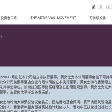
简
繁
EN
投资者关系
THE ARTISANAL MOVEMENT
可持续发展
历
022年12月出任本公司独立非执行董事。黄女士为本公司董事会辖下可
公众公司美丽华酒店企业有限公司独立非执行董事。黄女士持有香港理工
法律学士学位。彼为註册国际财富经理及註册理财规划师。黄女士为光大
董事，主管南太平洋业务发展部。
女士为岭南大学荣誉谘议会委员、团结香港基金顾问、将军澳医院管治委
创始人、香港青年服务领袖奖奖励计划创办人、香港中区扶轮社创社社长、