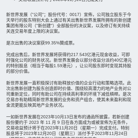
新世界发展（"公司"；股份代号：0017）宣佈，公司独立股东于今
天举行的股东特别大会上通过有关出售新世界发展所拥有的新创建
集团有限公司（"新创建"）全部股份的决议案，以及修订有关持续
关连交易年度上限的决议案。
是次出售的决议案获99.35%贊成票。
完成出售后，新世界发展将获得约217.543亿港元现金收益，可即
时强化公司的财务状况。新世界发展会以部分收益分派约40亿港元
的特别股息（相当于每股1.59港元），让公司股东即时变现其持股
的部分价值。
新世界发展一直积极探讨有助释放价值的企业行动和策略选项。此
次出售新创建为股东创造即时价值、围绕较高潜力的地产业务对公
司重新定位，同时有助公司在持续高利率的环境下减低槓桿。是次
交易亦有助精简新世界发展的业务和资产组合，使其未来盈利和现
金流更能反映其地产业务状况。
一如新世界发展在2023年10月13日发布的通函所披露，若新创建
股份要约于 2023 年 11 月 9 日在各方面成为或被宣佈为无条件，
交易收益预计将于在2023年11月20日（星期一）完成支付。特别
股息将于2023年12月20日（星期三）派付予于2023年11月24日