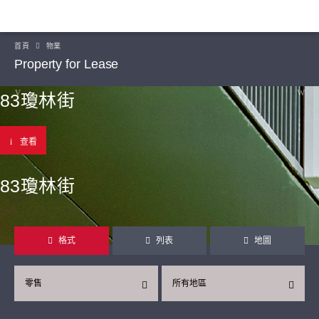
首頁
物業
Property for Lease
83瓊林街
查看
83瓊林街
格式
列表
地圖
零售
所有地區