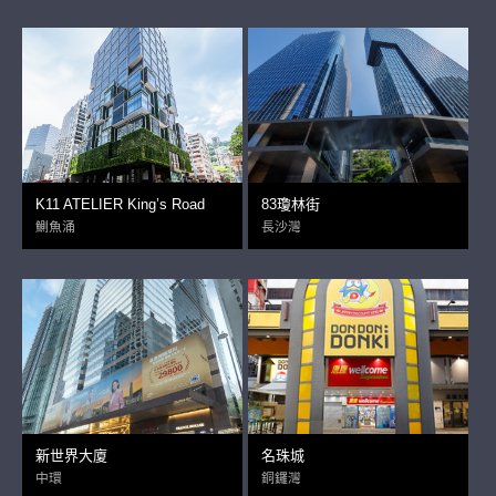
K11 ATELIER King’s Road
83瓊林街
鰂魚涌
長沙灣
新世界大廈
名珠城
中環
銅鑼灣