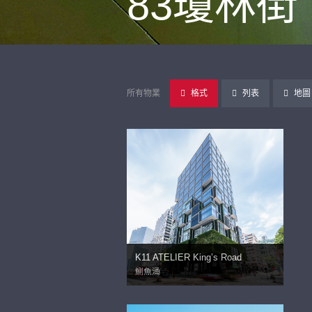
83瓊林街
所有物業
格式
列表
地圖
K11 ATELIER King’s Road
鰂魚涌