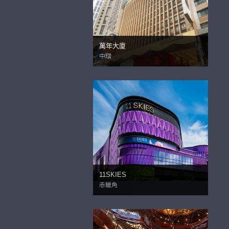
萬年大廈
中環
11SKIES
赤鱲角