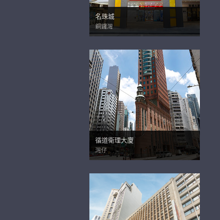
名珠城
銅鑼灣
循道衛理大廈
灣仔