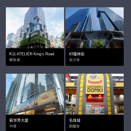
K11 ATELIER King’s Road
83瓊林街
鰂魚涌
長沙灣
新世界大廈
名珠城
中環
銅鑼灣