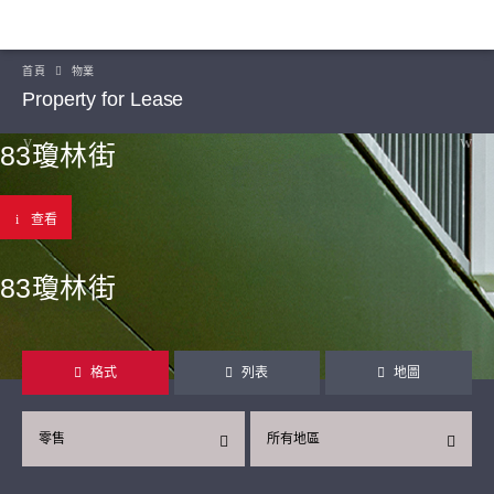
首頁
物業
Property for Lease
83瓊林街
查看
83瓊林街
格式
列表
地圖
零售
所有地區