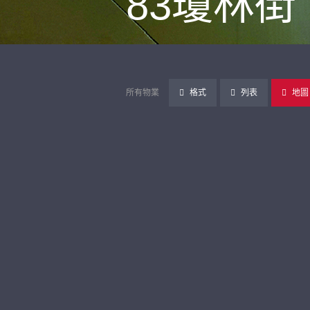
83瓊林街
所有物業
格式
列表
地圖