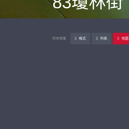
83瓊林街
所有物業
格式
列表
地圖