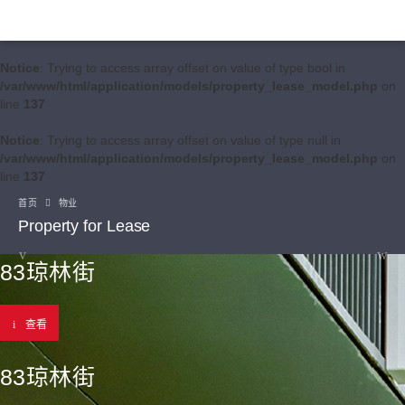
Notice
: Trying to access array offset on value of type bool in
/var/www/html/application/models/property_lease_model.php
on
line
137
Notice
: Trying to access array offset on value of type null in
/var/www/html/application/models/property_lease_model.php
on
line
137
首页
物业
Property for Lease
83琼林街
查看
83琼林街