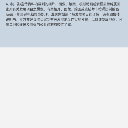
A. 本广告/宣传资料内载列的相片、图像、绘图、模拟动画或素描显示纯属画
家对有关发展项目之想像。有关相片、图像、绘图或素描并非按照比例绘画
及/或可能经过电脑修饰处理。准买家如欲了解发展项目的详情，请参阅售楼
说明书。卖方亦建议准买家到有关发展地盘作实地考察，以对该发展地盘、其
周边地区环境及附近的公共设施有较佳了解。