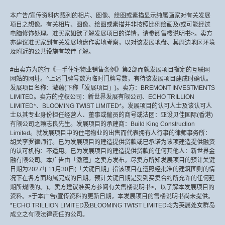
本广告/宣传资料内载列的相片、图像、绘图或素描显示纯属画家对有关发展
项目之想像。有关相片、图像、绘图或素描并非按照比例绘画及/或可能经过
电脑修饰处理。准买家如欲了解发展项目的详情，请参阅售楼说明书>。卖方
亦建议准买家到有关发展地盘作实地考察，以对该发展地盘、其周边地区环境
及附近的公共设施有较佳了解。
#由卖方为施行《一手住宅物业销售条例》第2部而就发展项目指定的互联网
网站的网址。^上述门牌号数为临时门牌号数，有待该发展项目建成时确认。
发展项目名称：滶蕴(下称「发展项目」)。卖方：BREMONT INVESTMENTS
LIMITED。卖方的控权公司：新世界发展有限公司、ECHO TRILLION
LIMITED*、BLOOMING TWIST LIMITED*。发展项目的认可人士及该认可人
士以其专业身份担任经营人、董事或僱员的商号或法团：亚设贝佳国际(香港)
有限公司之赖志良先生。发展项目的承建商：Build King Construction
Limited。就发展项目中的住宅物业的出售而代表拥有人行事的律师事务所：
胡关李罗律师行。已为发展项目的建造提供贷款或已承诺为该项建造提供融资
的认可机构：不适用。已为发展项目的建造提供贷款的任何其他人：新世界金
融有限公司。本广告由「滶蕴」之卖方发布。尽卖方所知发展项目的预计关键
日期为2027年11月30日(「关键日期」指该项目在遵照经批准的建筑图则的情
况下在各方面均属完成的日期。预计关键日期是受到买卖合约所允许的任何延
期所规限的。)。卖方建议准买方参阅有关售楼说明书>，以了解本发展项目的
资料。>于本广告/宣传资料的更新日期，本发展项目的售楼说明书尚未提供。
*ECHO TRILLION LIMITED及BLOOMING TWIST LIMITED均为英属处女群岛
成立之有限法律责任的公司。