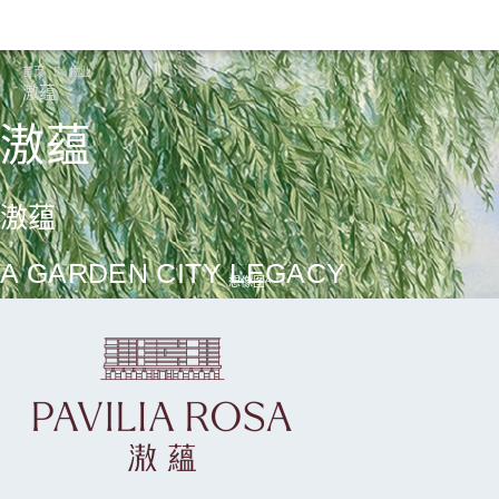
首页
物业
滶蕴
滶蕴
滶蕴
A GARDEN CITY LEGACY
想像图ᴬ
继续