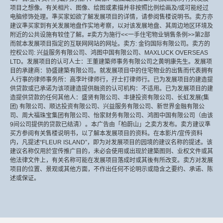
项目之想像。有关相片、图像、绘图或素描并非按照比例绘画及/或可能经过
电脑修饰处理。準买家如欲了解发展项目的详情，请参阅售楼说明书。卖方亦
建议準买家到有关发展地盘作实地考察，以对该发展地盘、其周边地区环境及
附近的公共设施有较佳了解。#卖方为施行<<一手住宅物业销售条例>>第2部
而就本发展项目指定的互联网网站的网址。卖方: 金钧国际有限公司。卖方的
控权公司: 兴益服务有限公司、鸿图中国有限公司、MAXLUCK OVERSEAS
LTD。发展项目的认可人士：王董建築师事务有限公司之黄明康先生。发展项
目的承建商：协盛建築有限公司。就发展项目中的住宅物业的出售而代表拥有
人行事的律师事务所：高李叶律师行，孖士打律师行。已为发展项目的建造提
供贷款或已承诺为该项建造提供融资的认可机构：不适用。已为发展项目的建
造提供贷款的任何其他人：盛贤有限公司、丰捷投资有限公司、长虹发展(集
团) 有限公司、顺达投资有限公司、兴益服务有限公司、新世界金融有限公
司、周大福珠宝集团有限公司、怡家财务有限公司、鸿图中国有限公司（由该
9间公司提供的贷款已结清）。本广告由「柏蔚山」之卖方发布。卖方建议準
买方参阅有关售楼说明书，以了解本发展项目的资料。在本影片/宣传资料
内，凡提述“FLEUR ISLAND”，即为对发展项目的园境的建议名称的提述。该
建议名称仅用於宣传推广目的，未必会使用或出现於建築图则、业权文件或其
他法律文件上，有关名称可能在发展项目落成时或其後有所改变。卖方对发展
项目的位置、景观或其他方面，不作出任何不论明示或隐含之要约、承诺、陈
述或保证。