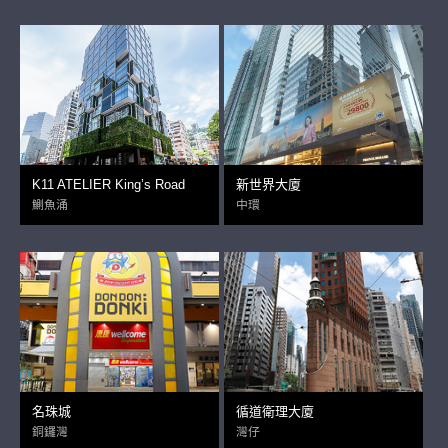
K11 ATELIER King’s Road
新世界大廈
鰂魚涌
中環
名珠城
循道衛理大廈
銅鑼灣
灣仔