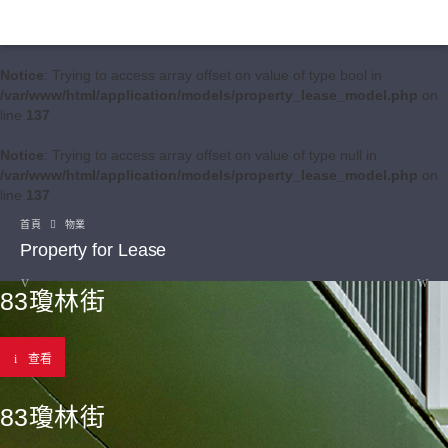
Notice
: Trying to access array offset on value of type bool in
/var/www/html/application/models/property_lease_model.php
on
line
137
Notice
: Trying to access array offset on value of type null in
/var/www/html/application/models/property_lease_model.php
on
line
137
首頁
物業
Property for Lease
83瓊林街
查看
83瓊林街