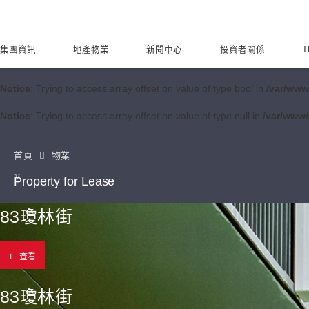
集團資訊
地產物業
新聞中心
投資者關係
T
Notice
: Trying to access array offset on value of type bool in
/var/www
Notice
: Trying to access array offset on value of type null in
/var/www/
首頁
物業
Property for Lease
83瓊林街
查看
83瓊林街