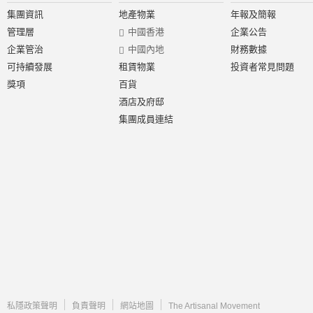
集團資訊
地產物業
年報及簡報
管理層
中國香港
企業公告
企業管治
中國內地
財務數據
可持續發展
租賃物業
投資者常見問題
獎項
百貨
酒店及府邸
集團成員連結
私隱政策聲明
負責聲明
網站地圖
The Artisanal Movement