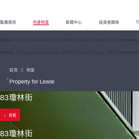
集團資訊
地產物業
新聞中心
投資者關係
T
Notice
: Trying to access array offset on value of type bool in
/var/www
Notice
: Trying to access array offset on value of type null in
/var/www/
首頁
物業
Property for Lease
83瓊林街
查看
83瓊林街