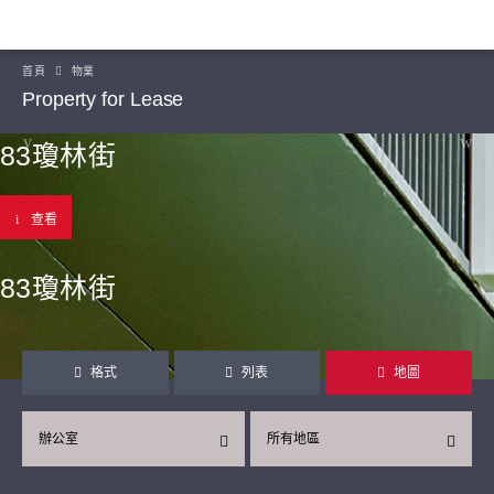
首頁
物業
Property for Lease
83瓊林街
查看
83瓊林街
格式
列表
地圖
辦公室
所有地區