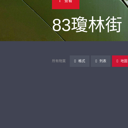
查看
83瓊林街
所有物業
格式
列表
地圖