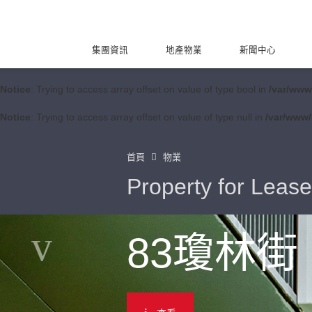
集團資訊
地產物業
新聞中心
Notice
: Trying to access array offset on value of type bool in
/var/www
Notice
: Trying to access array offset on value of type null in
/var/www/
首頁
物業
Property for Lease
83瓊林街