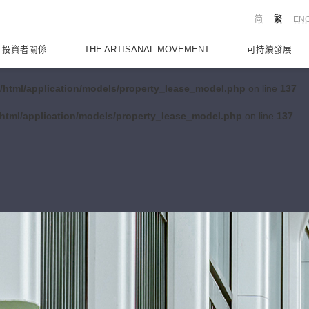
简
繁
EN
投資者關係
THE ARTISANAL MOVEMENT
可持續發展
/html/application/models/property_lease_model.php
on line
137
html/application/models/property_lease_model.php
on line
137