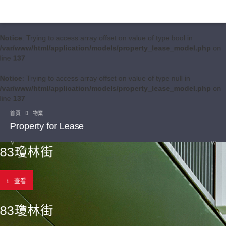
Notice
: Trying to access array offset on value of type bool in
/var/www/html/application/models/property_lease_model.php
on
line
137
Notice
: Trying to access array offset on value of type null in
/var/www/html/application/models/property_lease_model.php
on
line
137
首頁
物業
Property for Lease
83瓊林街
查看
83瓊林街