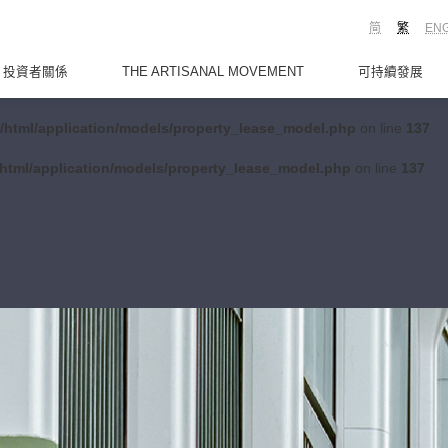
简
繁
EN
投資者關係
THE ARTISANAL MOVEMENT
可持續發展
/html/application/models/property_lease_model.php
on line
137
html/application/models/property_lease_model.php
on line
137