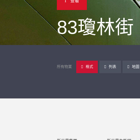
查看
83瓊林街
所有物業
格式
列表
地圖