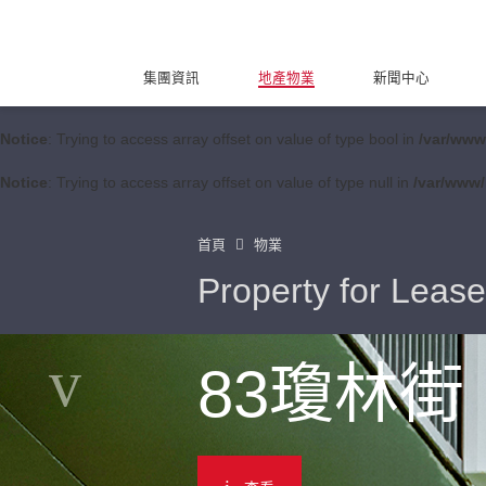
集團資訊
地產物業
新聞中心
Notice
: Trying to access array offset on value of type bool in
/var/www
Notice
: Trying to access array offset on value of type null in
/var/www/
首頁
物業
Property for Lease
83瓊林街