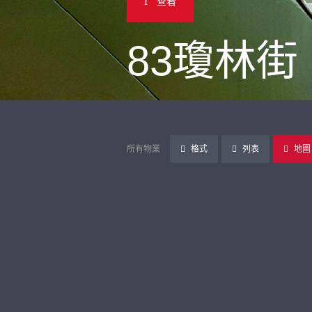
查看
83瓊林街
所有物業
格式
列表
地圖