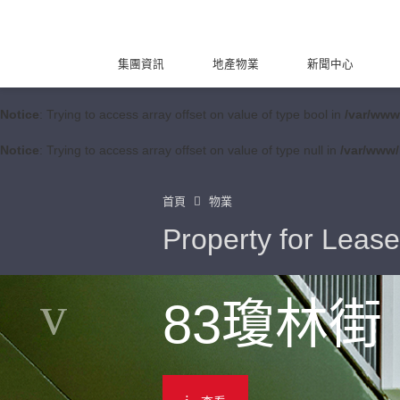
集團資訊
地產物業
新聞中心
Notice
: Trying to access array offset on value of type bool in
/var/www
Notice
: Trying to access array offset on value of type null in
/var/www/
首頁
物業
Property for Lease
83瓊林街