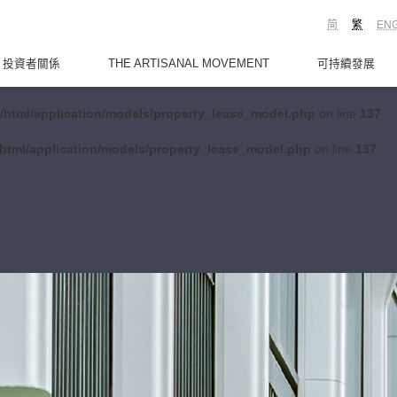
简
繁
EN
投資者關係
THE ARTISANAL MOVEMENT
可持續發展
/html/application/models/property_lease_model.php
on line
137
html/application/models/property_lease_model.php
on line
137