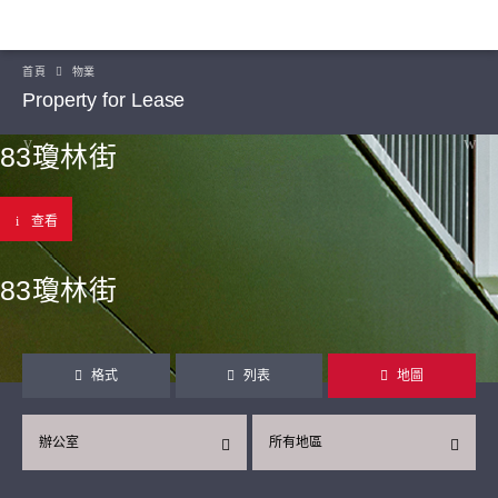
首頁
物業
Property for Lease
83瓊林街
查看
83瓊林街
格式
列表
地圖
辦公室
所有地區