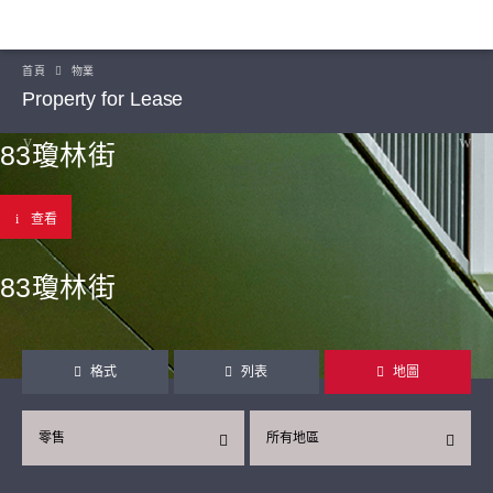
首頁
物業
Property for Lease
83瓊林街
查看
83瓊林街
格式
列表
地圖
零售
所有地區