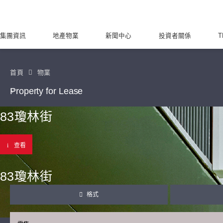
集團資訊
地產物業
新聞中心
投資者關係
T
首頁
物業
Property for Lease
83瓊林街
查看
83瓊林街
格式