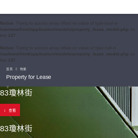
Notice
: Trying to access array offset on value of type bool in
/var/www/html/application/models/property_lease_model.php
on
line
137
Notice
: Trying to access array offset on value of type null in
/var/www/html/application/models/property_lease_model.php
on
line
137
首頁
物業
Property for Lease
83瓊林街
查看
83瓊林街