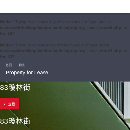
Notice
: Trying to access array offset on value of type bool in
/var/www/html/application/models/property_lease_model.php
on
line
137
Notice
: Trying to access array offset on value of type null in
/var/www/html/application/models/property_lease_model.php
on
line
137
首頁
物業
Property for Lease
83瓊林街
查看
83瓊林街