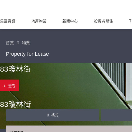
集團資訊
地產物業
新聞中心
投資者關係
T
首頁
物業
Property for Lease
83瓊林街
查看
83瓊林街
格式