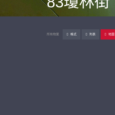
83瓊林街
所有物業
格式
列表
地圖