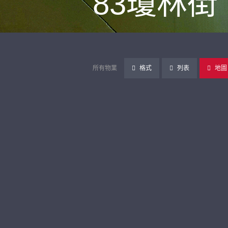
83瓊林街
所有物業
格式
列表
地圖