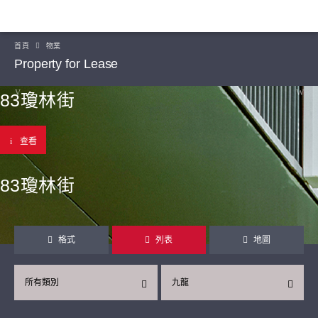
首頁
物業
Property for Lease
83瓊林街
查看
83瓊林街
格式
列表
地圖
所有類別
九龍