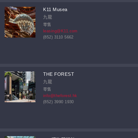
K11 Musea
九龍
零售
leasing@K11.com
(852) 3110 5662
THE FOREST
九龍
零售
info@theforest.hk
(852) 3990 1930