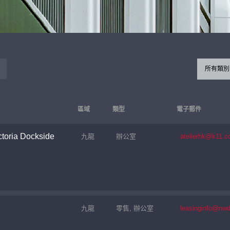
所有類別
區域
類型
電子郵件
toria Dockside
九龍
辦公室
atelierhk@k11.
九龍
零售, 辦公室
leasinginfo@nw