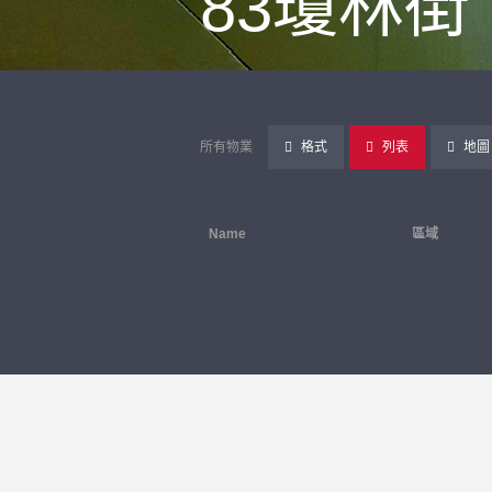
83瓊林街
所有物業
格式
列表
地圖
Name
區域