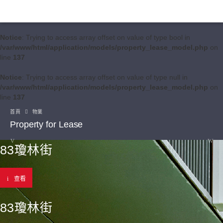
Notice
: Trying to access array offset on value of type bool in
/var/www/html/application/models/property_lease_model.php
on
line
137
Notice
: Trying to access array offset on value of type null in
/var/www/html/application/models/property_lease_model.php
on
line
137
首頁
物業
Property for Lease
83瓊林街
查看
83瓊林街