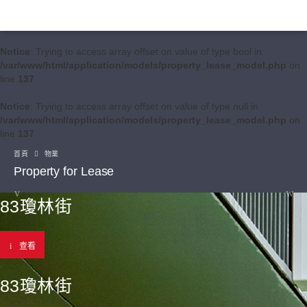
Notice
: Trying to access array offset on value of type bool in
/var/www/html/application/models/property_lease_model.php
on
line
137
Notice
: Trying to access array offset on value of type null in
/var/www/html/application/models/property_lease_model.php
on
line
137
首頁
物業
Property for Lease
83瓊林街
查看
83瓊林街