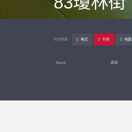
83瓊林街
所有物業
格式
列表
地圖
Name
區域