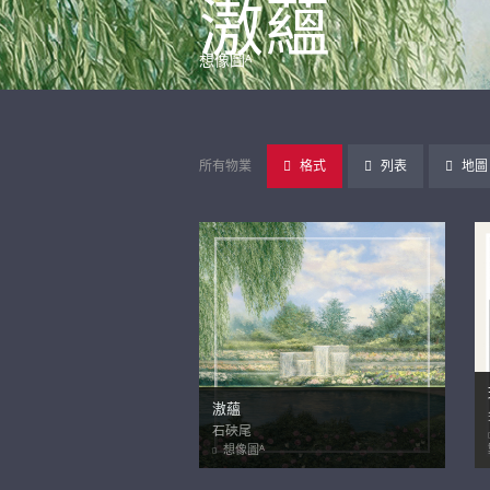
滶蘊
想像圖ᴬ
所有物業
格式
列表
地圖
滶蘊
石硤尾
想像圖ᴬ