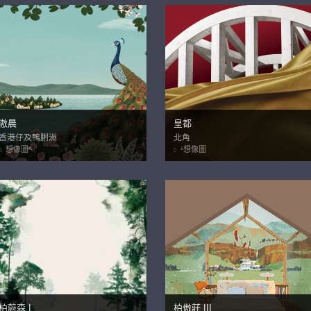
滶晨
皇都
香港仔及鴨脷洲
北角
想像圖ᴬ
¹想像圖
柏蔚森 I
柏傲莊 III