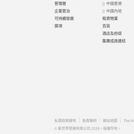
管理層
中國香港
企業管治
中國內地
可持續發展
租賃物業
獎項
百貨
酒店及府邸
集團成員連結
私隱政策聲明
負責聲明
網站地圖
The A
© 新世界發展有限公司 2026。版權所有。