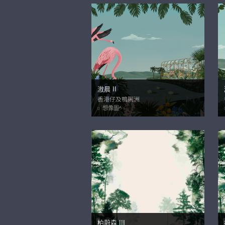
滶晨 II
香港仔及鴨脷洲
想像圖ᴬ
柏蔚森 III