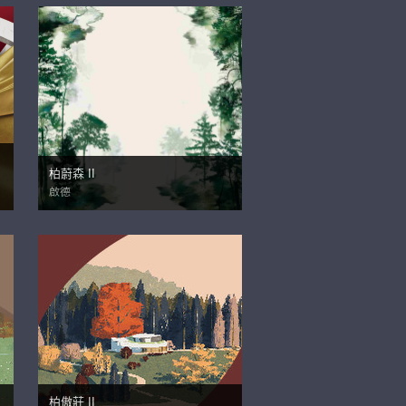
柏蔚森 II
啟德
柏傲莊 II