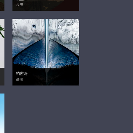
沙田
柏傲灣
荃灣