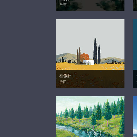
啟德
柏傲莊 I
沙田