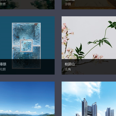
啟德
沙田
瑧頤
柏蔚山
元朗
北角