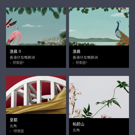
滶晨 II
滶晨
香港仔及鴨脷洲
香港仔及鴨脷洲
想像圖ᴬ
想像圖ᴬ
皇都
柏蔚山
北角
北角
¹想像圖