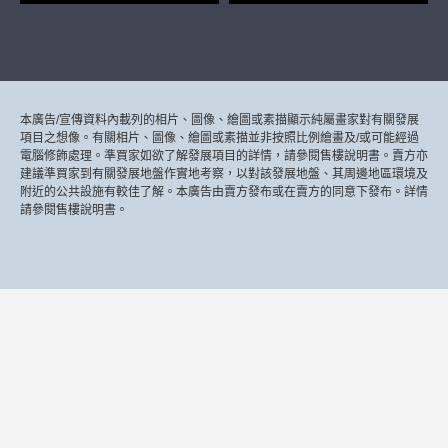
本廣告/宣傳資料內載列的相片、圖像、繪圖或素描顯示純屬畫家對有關發展
項目之想像。有關相片、圖像、繪圖或素描並非按照比例繪畫及/或可能經過
電腦修飾處理。準買家如欲了解發展項目的詳情，請參閱售樓說明書。賣方亦
建議準買家到有關發展地盤作實地考察，以對該發展地盤、其周邊地區環境及
附近的公共設施有較佳了解。本廣告由賣方發布或在賣方的同意下發布。詳情
請參閱售樓說明書。