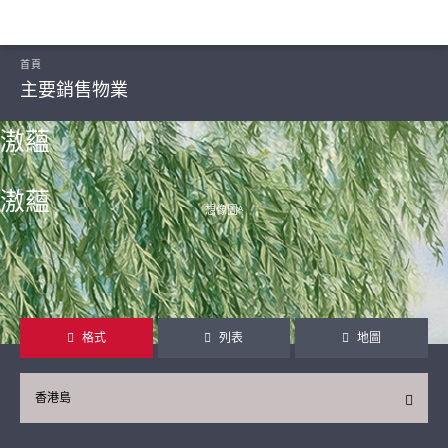
首頁
主要銷售物業
滶蘊
滶蘊
想像圖ᴬ
繼續
格式
列表
地圖
香港島