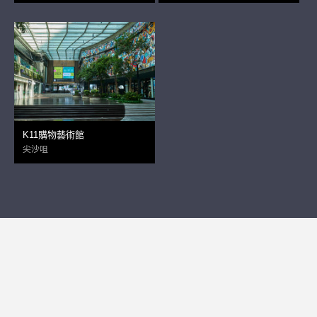
K11購物藝術館
尖沙咀