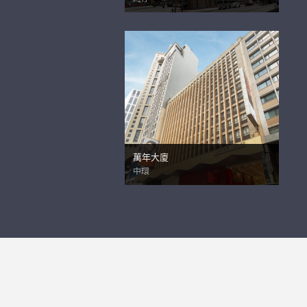
萬年大廈
中環