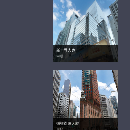
新世界大廈
中環
循道衛理大廈
灣仔