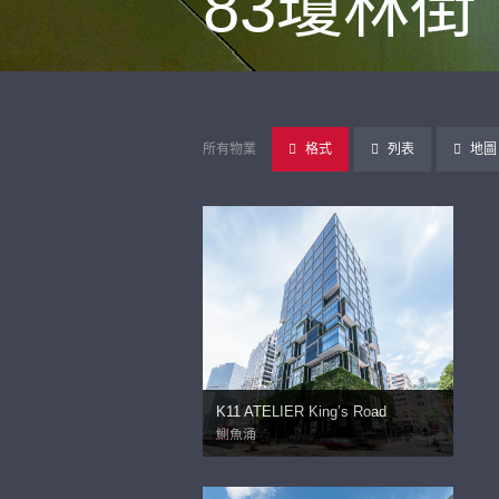
83瓊林街
所有物業
格式
列表
地圖
K11 ATELIER King’s Road
鰂魚涌