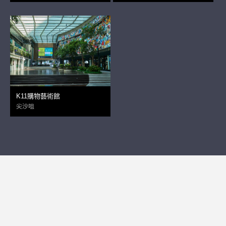
K11購物藝術館
尖沙咀