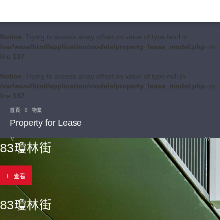
Notice
: Trying to access array offset on value of type bool in
/var/www/html/application/models/property_lease_model.php
on
line
137
Notice
: Trying to access array offset on value of type null in
/var/www/html/application/models/property_lease_model.php
on
line
137
首頁
物業
Property for Lease
83瓊林街
查看
83瓊林街